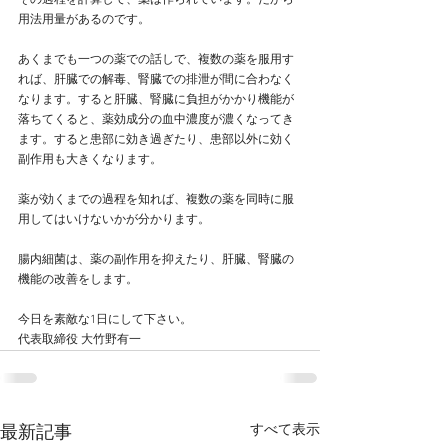
その過程を計算して、薬は作られています。だから
用法用量があるのです。
あくまでも一つの薬での話しで、複数の薬を服用す
れば、肝臓での解毒、腎臓での排泄が間に合わなく
なります。すると肝臓、腎臓に負担がかかり機能が
落ちてくると、薬効成分の血中濃度が濃くなってき
ます。すると患部に効き過ぎたり、患部以外に効く
副作用も大きくなります。
薬が効くまでの過程を知れば、複数の薬を同時に服
用してはいけないかが分かります。
腸内細菌は、薬の副作用を抑えたり、肝臓、腎臓の
機能の改善をします。
今日を素敵な1日にして下さい。
代表取締役 大竹野有一
すべて表示
最新記事