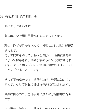
2019年12月4日
読了時間: 1分
おはようございます。
薬には、なぜ用法用量があるのでしょうか？
薬は、殆どが口から入って、9割以上は小腸から吸収
されます。
そして門脈を通って肝臓へと運ばれ、薬物代謝酵素
によって解毒され、薬効が弱められて心臓に運ばれ
ます。そしてポンプの力で全身に運ばれます。この
ことを「分布」と言います。
そして薬効成分で血中濃度が上がり幹部に効いてい
きます。そして腎臓に運ばれ体外に排出されます。
全身に回るので、患部以外に効くのが副作用になり
ます。