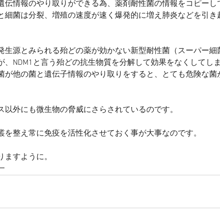
遺伝情報のやり取りができる為、薬剤耐性菌の情報をコピーし
と細菌は分裂、増殖の速度が速く爆発的に増え肺炎などを引き
発生源とみられる殆どの薬が効かない新型耐性菌（スーパー細
が、NDM1と言う殆どの抗生物質を分解して効果をなくしてし
菌が他の菌と遺伝子情報のやり取りをすると、とても危険な菌
ス以外にも微生物の脅威にさらされているのです。
叢を整え常に免疫を活性化させておく事が大事なのです。
りますように。
一