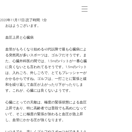
2020年11月17日
読了時間: 1分
おはようございます。
血圧上昇と心臓病
血管がもろくなり始める40代以降で最も心臓病によ
る突然死が多いスポーツは、ゴルフだそうです。ま
た、心臓外科医の間では、1.5mのパットが一番心臓
に良くないとも言われてるそうです。1.5mのパット
は、入れごろ、外しごろで、とてもプレッシャーが
かかるからですね。ゴルフは、一打ごとに緊張と緩
和を繰り返して血圧が上がったり下がったりしま
す。これが、心臓には良くないようです。
心臓にとっての天敵は、極度の緊張状態による血圧
上昇であり、特に高齢者では普段でも高めになって
いて、そこに極度の緊張が加わると血圧が急上昇
し、血管にかかる圧が強くなります。