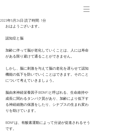
2023年5月24日
読了時間: 1分
おはようございます。
認知症と脳
加齢に伴って脳が老化していくことは、人には寿命
がある限り避けて通ることができません。
しかし、脳に刺激を与えて脳の老化を遅らせて認知
機能の低下を防いでいくことはできます。そのこと
について考えていきましょう。
脳由来神経栄養因子(BDNF)と呼ばれる、生命維持や
成長に関わるタンパク質があり、加齢により低下す
る神経細胞の保護をしたり、シナプスの生まれ変わ
りを助けています。
BDNFは、有酸素運動によって分泌が促進されるそう
です。