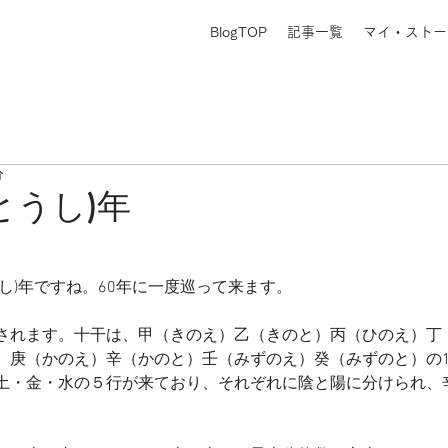
BlogTOP
記事一覧
マイ・ストー
分
とうし)年
し)年ですね。60年に一度巡って来ます。
されます。十干は、甲（きのえ）乙（きのと）丙（ひのえ）丁
）庚（かのえ）辛（かのと）壬（みずのえ）癸（みずのと）の1
土・金・水の５行が来ており、それぞれに陰と陽に分けられ、