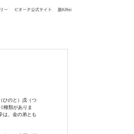
リー
ビオータ公式サイト
腸KiRei
（ひのと）戊（つ
0種類がありま
辛は、金の弟とも