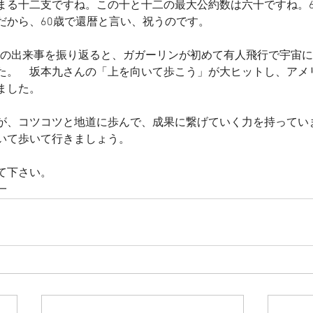
まる十二支ですね。この十と十二の最大公約数は六十ですね。6
だから、60歳で還暦と言い、祝うのです。
61年の出来事を振り返ると、ガガーリンが初めて有人飛行で宇宙
。　坂本九さんの「上を向いて歩こう」が大ヒットし、アメリカで
ました。
が、コツコツと地道に歩んで、成果に繋げていく力を持ってい
いて歩いて行きましょう。
て下さい。
一