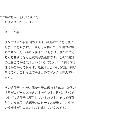
2021年9月24日
読了時間: 1分
おはようございます。
遺伝子の話
タンパク質の設計図のDNAは、細胞の中にある核に
しまってあります。二重らせん構造で、30億対の塩
基で繋がったDNAの長さは2mにもなり、核の中でぐ
るぐる巻きになった状態が染色体です。この30億対
の塩基全てが遺伝子というわけではなく、9割は何に
使うか分かっておらず、遺伝子と言われる物は1割だ
そうです。これら全てをまとめてゲノムと呼んでい
ます。
その遺伝子ですが、親から子に伝わる時に約100個の
塩基がコピーミスを起こすそうです。世代、世代で
少しずつ遺伝子は変異しているのです。そして何百
年という単位で遺伝子のコピーミスが重なり、生物
の多様性が生み出されて進化していくのです。