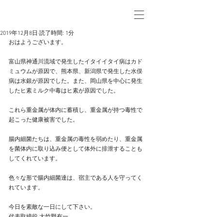
2019年12月8日
読了時間: 1分
おはようございます。
富山県神通川流域で発生したイタイイタイ病はカド
ミュウムが原因で、熊本県、新潟県で発生した水俣
病は水銀が原因でした。また、岡山県を中心に発生
したヒ素ミルク中毒はヒ素が原因でした。
これら重金属が体内に蓄積し、重金属が持つ毒性で
起こった健康被害でした。
腸内細菌たちは、重金属の毒性を弱めたり、重金属
を菌体内に取り込み便として体外に排泄することも
してくれています。
色々な形で腸内細菌達は、宿主である人を守ってく
れています。
今日を素敵な一日にして下さい。