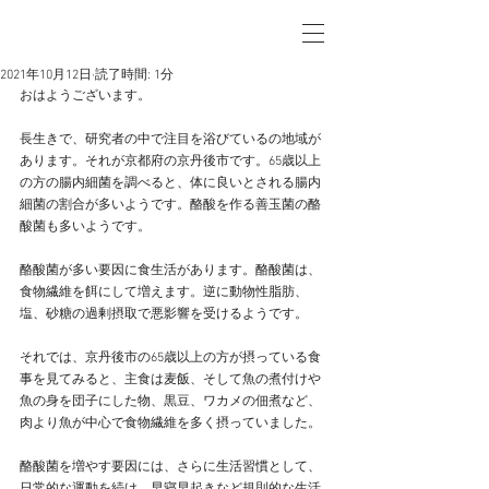
2021年10月12日
読了時間: 1分
おはようございます。
長生きで、研究者の中で注目を浴びているの地域が
あります。それが京都府の京丹後市です。65歳以上
の方の腸内細菌を調べると、体に良いとされる腸内
細菌の割合が多いようです。酪酸を作る善玉菌の酪
酸菌も多いようです。
酪酸菌が多い要因に食生活があります。酪酸菌は、
食物繊維を餌にして増えます。逆に動物性脂肪、
塩、砂糖の過剰摂取で悪影響を受けるようです。
それでは、京丹後市の65歳以上の方が摂っている食
事を見てみると、主食は麦飯、そして魚の煮付けや
魚の身を団子にした物、黒豆、ワカメの佃煮など、
肉より魚が中心で食物繊維を多く摂っていました。
酪酸菌を増やす要因には、さらに生活習慣として、