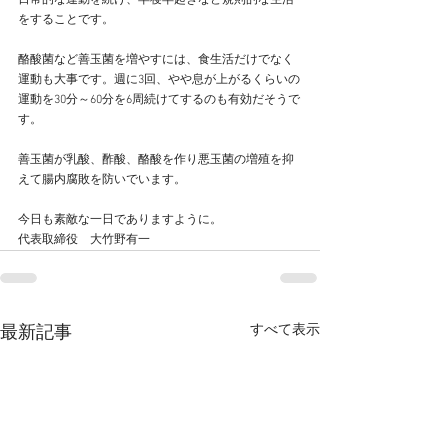
日常的な運動を続け、早寝早起きなど規則的な生活
をすることです。
酪酸菌など善玉菌を増やすには、食生活だけでなく
運動も大事です。週に3回、やや息が上がるくらいの
運動を30分～60分を6周続けてするのも有効だそうで
す。
善玉菌が乳酸、酢酸、酪酸を作り悪玉菌の増殖を抑
えて腸内腐敗を防いでいます。
今日も素敵な一日でありますように。
代表取締役　大竹野有一
すべて表示
最新記事