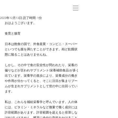
2023年12月13日
読了時間: 1分
おはようございます。
食育と腸育
日本は飽食の国で、外食産業・コンビニ・スーパー
といつでも腹を満たすことができます。殆ど飢餓状
態に陥ることはありませんね。
しかし、その中で食の安全性が問われたり、栄養の
偏りなどが言われサプリメント(栄養補助食品)が多く
出ています。栄養学の進歩により、栄養成分の働き
や作用が分かってくると、そこに注目が集まりブー
ムが生まれサプリメントとして世の中に出回ってい
ます。
私は、これらを補給栄養学と呼んでいます。人の体
には、ビタミン・ミネラルなど微量で働く成分には
許容範囲があります。許容範囲を超えると排泄しな