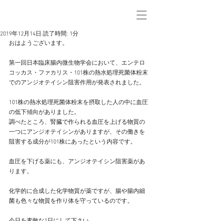
2019年12月14日
読了時間: 1分
おはようございます。
第一回日本臨床腸内微生物学会において、エンテロ
コッカス・ファカリス・101株の熱水処理死菌体粉末
でのアンジオテイシン阻害作用が発表されました。
101株の熱水処理死菌体粉末を摂取した人の中に血圧
の低下傾向がありました。
調べたところ、腎臓で作られる血圧を上げる物質の
一つにアンジオテイシンがありますが、その働きを
阻害する成分が101株にあったという内容です。
血圧を下げる薬にも、アンジオテイシン阻害薬があ
ります。
化学的に合成した化学物質が薬ですが、腸や腸内細
菌も色々な物質を作り体を守っているのです。