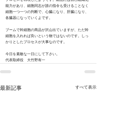
プロセスを再現したようです。細胞には自己組織化
能力があり、細胞同志が誰の指令も受けることなく
細胞一つ一つの判断で、心臓になり、肝臓になり、
各臓器になっていくよです。
ブームで幹細胞の商品が沢山出ていますが、ただ幹
細胞を入れれば良いという物ではないのです。しっ
かりとしたプロセスが大事なのです。
今日を素敵な一日にして下さい。
代表取締役　大竹野有一
すべて表示
最新記事