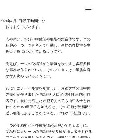
2021年6月8日
読了時間: 1分
おはようございます。
人の体は、37兆2000億個の細胞の集合体です。その
細胞の一つ一つも考えて行動し、生物の多様性を生
み出す原点になっているようです。
例えば、一つの受精卵から増殖を繰り返し多種多様
な臓器が作られていく。そのプロセスは、細胞自身
が考え決めているようです。
2012年にノーベル賞を受賞した、京都大学の山中伸
弥先生が作り出したIPS細胞(人口多能性幹細胞)が有
名です。既に完成した細胞であっても山中因子と言
われる4つの遺伝子を加えると、その細胞が受精卵に
近い細胞に戻すことができる、それがIPS細胞です。
一つの受精卵から多種多様の細胞ができるように、
受精卵に近い一つのIPS細胞が多種多様な臓器を作る