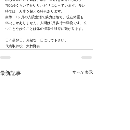
私も東京にいる時は、本社への行き帰りの歩数が
7000歩くらいで良いリハビリになっています。多い
時では一万歩を超える時もあります。
実際、1ヶ月の入院生活で筋力は落ち、現在体重も
55kgしかありません。人間は2足歩行の動物です。立
つことや歩くことは体の恒常性維持に繋がります。
日々是好日、素敵な一日にして下さい。
代表取締役　大竹野有一
すべて表示
最新記事