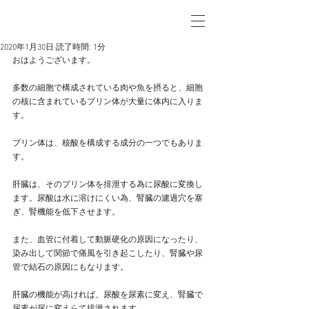
2020年1月30日
読了時間: 1分
おはようございます。
多数の細胞で構成されている肉や魚を摂ると、細胞
の核に含まれているプリン体が大量に体内に入りま
す。
プリン体は、核酸を構成する成分の一つでもありま
す。
肝臓は、そのプリン体を排泄する為に尿酸に変換し
ます。尿酸は水に溶けにくい為、腎臓の濾過穴を塞
ぎ、腎機能を低下させます。
また、血管に付着して動脈硬化の原因になったり、
染み出して関節で痛風を引き起こしたり、腎臓や尿
管で結石の原因にもなります。
肝臓の機能が高ければ、尿酸を尿素に変え、腎臓で