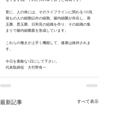
なりますね。それが人の体で言うと病気です。
更に、人の体には、そのライフラインに関わる100兆
個もの人の細胞以外の細胞、腸内細菌が存在し、善
玉菌、悪玉菌、日和見の組織を作り、その組織の集
まりで腸内細菌叢を形成しています。
これらの働きが上手く機能して、健康は維持されま
す。
今日を素敵な1日にして下さい。
代表取締役　大竹野有一
すべて表示
最新記事