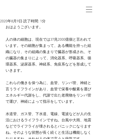
2020年8月9日
読了時間: 1分
おはようございます。
人の体の細胞は、現在では37兆2000億個と言われて
います。その細胞が集まって、ある機能を持った組
織になり、その組織の集まりで臓器が形成され、そ
の臓器の集まりによって、消化器系、呼吸器系、循
環器系、泌尿器系、神経系、免疫系などを形成して
いきます。
これらの働きを保つ為に、血管、リンパ管、神経と
言うライフラインがあり、血管で栄養や酸素を運び
エネルギー代謝をし、代謝で出た老廃物をリンパ管
で運び、神経によって指示をしています。
水道管、ガス管、下水道、電線、電波などが人の生
活におけるライフラインですね。台風や大雨、地震
などでライフライが壊されるとパニックになります
ね。そのような状態が長く続くと生活は機能しなく