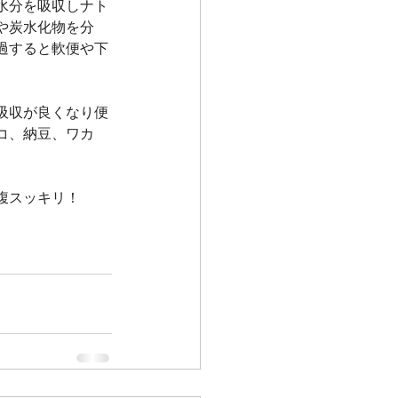
水分を吸収しナト
や炭水化物を分
過すると軟便や下
吸収が良くなり便
コ、納豆、ワカ
腹スッキリ！