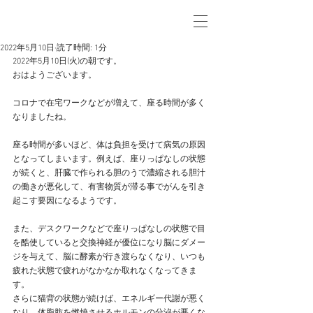
2022年5月10日
読了時間: 1分
2022年5月10日(火)の朝です。
おはようございます。
コロナで在宅ワークなどが増えて、座る時間が多く
なりましたね。
座る時間が多いほど、体は負担を受けて病気の原因
となってしまいます。例えば、座りっぱなしの状態
が続くと、肝臓で作られる胆のうで濃縮される胆汁
の働きが悪化して、有害物質が滞る事でがんを引き
起こす要因になるようです。
また、デスクワークなどで座りっぱなしの状態で目
を酷使していると交換神経が優位になり脳にダメー
ジを与えて、脳に酵素が行き渡らなくなり、いつも
疲れた状態で疲れがなかなか取れなくなってきま
す。
さらに猫背の状態が続けば、エネルギー代謝が悪く