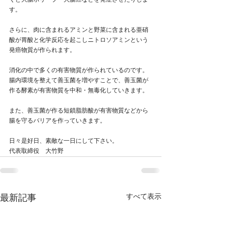
くと大腸ポリープ・大腸癌などを発症させたりしま
す。
さらに、肉に含まれるアミンと野菜に含まれる亜硝
酸が胃酸と化学反応を起こしニトロソアミンという
発癌物質が作られます。
消化の中で多くの有害物質が作られているのです。
腸内環境を整えて善玉菌を増やすことで、善玉菌が
作る酵素が有害物質を中和・無毒化していきます。
また、善玉菌が作る短鎖脂肪酸が有害物質などから
腸を守るバリアを作っていきます。
日々是好日、素敵な一日にして下さい。
代表取締役　大竹野
すべて表示
最新記事