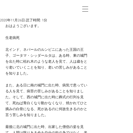
2020年11月26日
読了時間: 1分
おはようございます。
生老病死
北インド、ネパールのルンビニにあった王国の王
子、ゴータマ・シッダールタは、ある時、東の城門
を出た時に枯れ木のような老人を見て、人は歳をと
り老いていくことを知り、老いの苦しみがあること
を知りました。
また、ある日に南の城門に出た時、病気で患ってい
る人を見て、病苦の苦しみがあることを知りまし
た。そして、西の城門に出た時に葬式の行列を見
て、死ねば青白くなり動かなくなり、焼かれてひと
摘みの白骨になる、死があるのに何故生きるのかと
言う苦しみを知りました。
最後に北の城門に出た時、出家した僧侶の姿を見