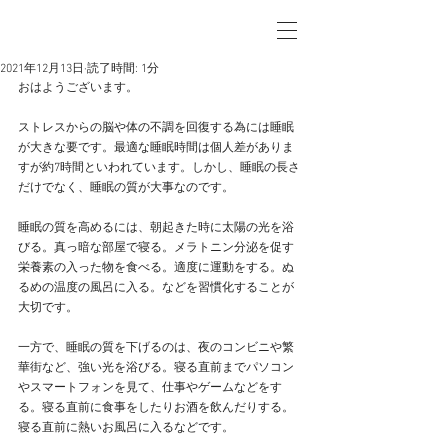
2021年12月13日
読了時間: 1分
おはようございます。
ストレスからの脳や体の不調を回復する為には睡眠
が大きな要です。最適な睡眠時間は個人差がありま
すが約7時間といわれています。しかし、睡眠の長さ
だけでなく、睡眠の質が大事なのです。
睡眠の質を高めるには、朝起きた時に太陽の光を浴
びる。真っ暗な部屋で寝る。メラトニン分泌を促す
栄養素の入った物を食べる。適度に運動をする。ぬ
るめの温度の風呂に入る。などを習慣化することが
大切です。
一方で、睡眠の質を下げるのは、夜のコンビニや繁
華街など、強い光を浴びる。寝る直前までパソコン
やスマートフォンを見て、仕事やゲームなどをす
る。寝る直前に食事をしたりお酒を飲んだりする。
寝る直前に熱いお風呂に入るなどです。