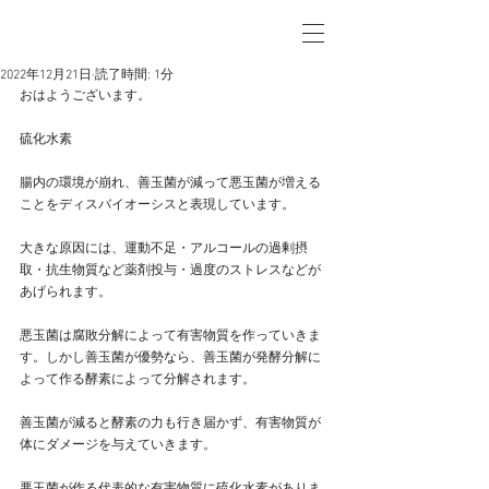
2022年12月21日
読了時間: 1分
おはようございます。
硫化水素
腸内の環境が崩れ、善玉菌が減って悪玉菌が増える
ことをディスバイオーシスと表現しています。
大きな原因には、運動不足・アルコールの過剰摂
取・抗生物質など薬剤投与・過度のストレスなどが
あげられます。
悪玉菌は腐敗分解によって有害物質を作っていきま
す。しかし善玉菌が優勢なら、善玉菌が発酵分解に
よって作る酵素によって分解されます。
善玉菌が減ると酵素の力も行き届かず、有害物質が
体にダメージを与えていきます。