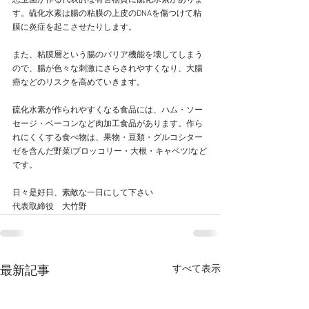
悪玉菌が作る代表的な有害物質に硫化水素がありま
す。硫化水素は腸の粘膜の上皮のDNAを傷つけて粘
膜に炎症を起こさせたりします。
また、粘膜層という腸のバリア機能を壊してしまう
ので、腸が色々な刺激にさらされやすくなり、大腸
癌などのリスクを高めていきます。
硫化水素が作られやすくなる食品には、ハム・ソー
セージ・ベーコンなど肉加工食品があります。作ら
れにくくする食べ物は、果物・豆類・グルコシター
ゼを含んだ野菜(ブロッコリー・大根・キャベツ)など
です。
日々是好日、素敵な一日にして下さい
代表取締役　大竹野
すべて表示
最新記事