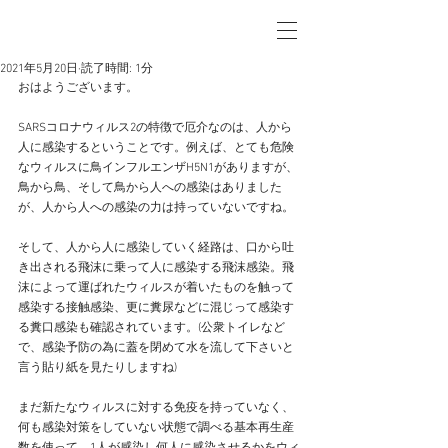
2021年5月20日
読了時間: 1分
おはようございます。
SARSコロナウィルス2の特徴で厄介なのは、人から
人に感染するということです。例えば、とても危険
なウィルスに鳥インフルエンザH5N1がありますが、
鳥から鳥、そして鳥から人への感染はありました
が、人から人への感染の力は持っていないですね。
そして、人から人に感染していく経路は、口から吐
き出される飛沫に乗って人に感染する飛沫感染。飛
沫によって運ばれたウィルスが着いたものを触って
感染する接触感染、更に糞尿などに混じって感染す
る糞口感染も確認されています。(公衆トイレなど
で、感染予防の為に蓋を閉めて水を流して下さいと
言う貼り紙を見たりしますね)
まだ新たなウィルスに対する免疫を持っていなく、
何も感染対策をしていない状態で調べる基本再生産