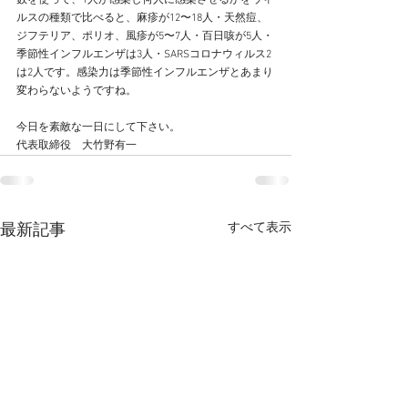
数を使って、1人が感染し何人に感染させるかをウィ
ルスの種類で比べると、麻疹が12〜18人・天然痘、
ジフテリア、ポリオ、風疹が5〜7人・百日咳が5人・
季節性インフルエンザは3人・SARSコロナウィルス2
は2人です。感染力は季節性インフルエンザとあまり
変わらないようですね。
今日を素敵な一日にして下さい。
代表取締役　大竹野有一
すべて表示
最新記事