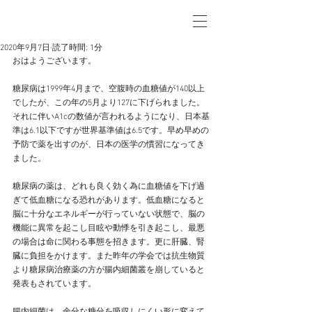
2020年9月7日
読了時間: 1分
おはようございます。
糖尿病は1999年4月まで、空腹時の血糖値が140以上
でしたが、この年の5月より127に下げられました。
それに伴いA1cの数値が言われるようになり、日本基
準は6.1以下ですが世界基準値は6.5です。早め早めの
予防で薬を出すのが、日本の医学の慣習になってき
ました。
糖尿病の薬は、どれも良く効く為に血糖値を下げ過
ぎて低血糖になる恐れがあります。低血糖になると
脳に十分なエネルギーが行っていない状態で、脳の
機能に異常を起こし目眩や動悸を引き起こし、最悪
の場合は命に関わる事態を招きます。更に肝臓、腎
臓に負担をかけます。また昨年の学会では抗生物質
より糖尿病治療薬の方が腸内細菌叢を崩していると
発表もされています。