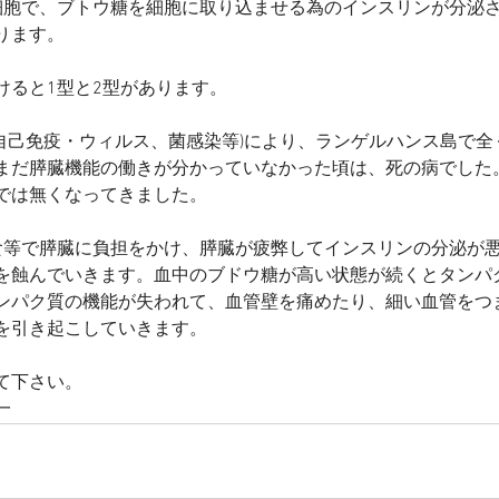
細胞で、ブトウ糖を細胞に取り込ませる為のインスリンが分泌
ります。
けると1型と2型があります。
(自己免疫・ウィルス、菌感染等)により、ランゲルハンス島で
まだ膵臓機能の働きが分かっていなかった頃は、死の病でした
では無くなってきました。
食等で膵臓に負担をかけ、膵臓が疲弊してインスリンの分泌が
を蝕んでいきます。血中のブドウ糖が高い状態が続くとタンパ
ンパク質の機能が失われて、血管壁を痛めたり、細い血管をつ
を引き起こしていきます。
て下さい。
一