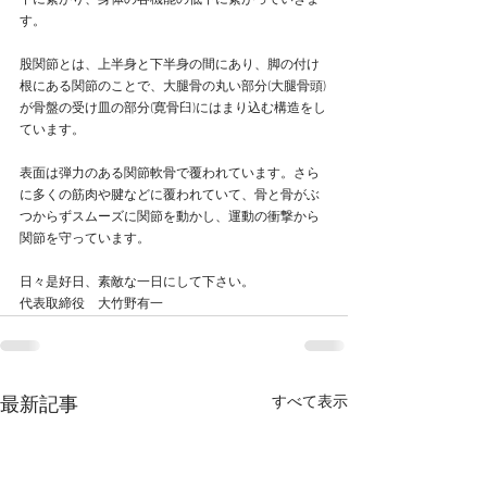
下に繋がり、身体の各機能の低下に繋がっていきま
す。
股関節とは、上半身と下半身の間にあり、脚の付け
根にある関節のことで、大腿骨の丸い部分(大腿骨頭)
が骨盤の受け皿の部分(寛骨臼)にはまり込む構造をし
ています。
表面は弾力のある関節軟骨で覆われています。さら
に多くの筋肉や腱などに覆われていて、骨と骨がぶ
つからずスムーズに関節を動かし、運動の衝撃から
関節を守っています。
日々是好日、素敵な一日にして下さい。
代表取締役　大竹野有一
すべて表示
最新記事