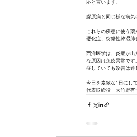
応と言います。
膠原病と同じ様な病気
これらの疾患に使う薬
硬化症、突発性乾湿肺
西洋医学は、炎症が出
な原因は免疫異常です
症していても改善は難
今日を素敵な1日にし
代表取締役　大竹野有