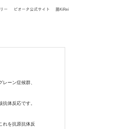
リー
ビオータ公式サイト
腸KiRei
グレーン症候群、
核抗体反応です。
これを抗原抗体反