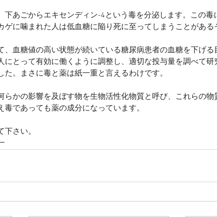
、下あごからエキセンディン-4という毒を分泌します。この毒
カゲに噛まれた人は低血糖に陥り死に至ってしまうことがある
て、血糖値の高い状態が続いている糖尿病患者の血糖を下げる
人にとって有効に働くように調整し、適切な投与量を調べて研
した。まさに毒と薬は紙一重と言えるわけです。
何らかの影響を及ぼす物を生物活性化物質と呼び、これらの物
え毒であっても薬の成分になっています。
て下さい。
一