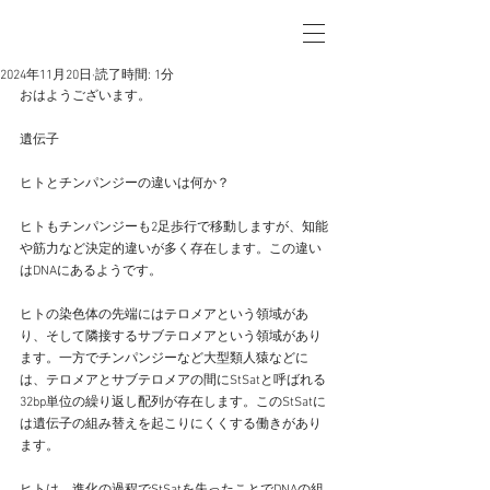
2024年11月20日
読了時間: 1分
おはようございます。
遺伝子
ヒトとチンパンジーの違いは何か？
ヒトもチンパンジーも2足歩行で移動しますが、知能
や筋力など決定的違いが多く存在します。この違い
はDNAにあるようです。
ヒトの染色体の先端にはテロメアという領域があ
り、そして隣接するサブテロメアという領域があり
ます。一方でチンパンジーなど大型類人猿などに
は、テロメアとサブテロメアの間にStSatと呼ばれる
32bp単位の繰り返し配列が存在します。このStSatに
は遺伝子の組み替えを起こりにくくする働きがあり
ます。