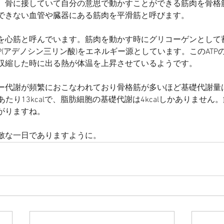
、骨に接していて自分の意思で動かすことができる筋肉を骨格
できない血管や臓器にある筋肉を平滑筋と呼びます。
を心筋と呼んでいます。筋肉を動かす時にグリコーゲンとして
P(アデノシン三リン酸)をエネルギー源としています。このATP
収縮した時に出る熱が体温を上昇させているようです。
ー代謝が頻繁におこなわれており骨格筋が多いほど基礎代謝量
あたり13kcalで、脂肪細胞の基礎代謝は4kcalしかありませ
がりますね。
敵な一日でありますように。