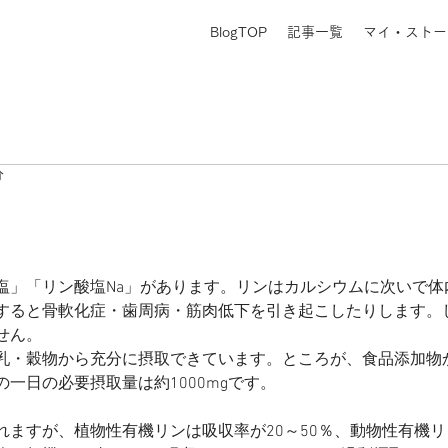
BlogTOP
記事一覧
マイ・ストー
分
塩」「リン酸塩Na」があります。リンはカルシウムに次いで体
すると骨軟化症・歯周病・筋肉低下を引き起こしたりします。
せん。
乳・穀物から充分に摂取できています。ところが、食品添加物
一日の必要摂取量は約1000mgです。
ますが、植物性有機リンは吸収率が20～50％、動物性有機リン