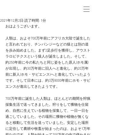
2021年12月2日
読了時間: 1分
おはようございます。
人類は、およそ700万年前にアフリカ大陸で誕生した
と言われており、チンパンジーなどの猿とは別の道
を歩み始めました。まず2足歩行を獲得し、アウスト
ラロピテクスという猿人が誕生しました。そして、
約250年前に今の私たちと同じ姿をした原人(ホモ属)
が出現し、約30万年前に旧人へと進化し、約20万年
前に新人(ホモ・サピエンス)へと進化していったよう
です。そして日本には、約3万8000年前にホモ・サピ
エンスが進出してきたようです。
700万年前に誕生した人類は、ほとんどの期間を狩猟
採集生活で送ってきました。狩りをして獲物を仕留
め、自然に生えている植物を採集して、一日一日を
過ごしていました。その場所に獲物や植物が無くな
ると移動して生活を送っていました。安定した場所
に定住して農耕や牧畜が始まったのは、およそ1万年