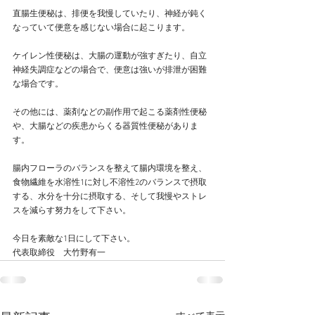
直腸生便秘は、排便を我慢していたり、神経が鈍く
なっていて便意を感じない場合に起こります。
ケイレン性便秘は、大腸の運動が強すぎたり、自立
神経失調症などの場合で、便意は強いが排泄が困難
な場合です。
その他には、薬剤などの副作用で起こる薬剤性便秘
や、大腸などの疾患からくる器質性便秘がありま
す。
腸内フローラのバランスを整えて腸内環境を整え、
食物繊維を水溶性1に対し不溶性2のバランスで摂取
する、水分を十分に摂取する、そして我慢やストレ
スを減らす努力をして下さい。
今日を素敵な1日にして下さい。
代表取締役　大竹野有一