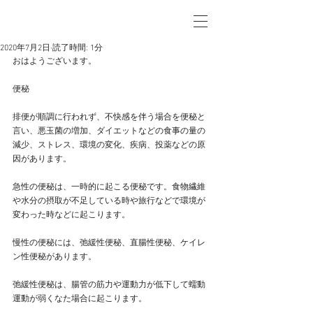
2020年7月2日
読了時間: 1分
おはようございます。
便秘
排便が順調に行われず、不快感を伴う場合を便秘と
言い、悪玉菌の増加、ダイエットなどの食事の量の
減少、ストレス、環境の変化、疾病、投薬などの原
因があります。
急性の便秘は、一時的に起こる便秘です。食物繊維
や水分の摂取が不足している時や旅行などで環境が
変わった時などに起こります。
慢性の便秘には、弛緩性便秘、直腸性便秘、ケイレ
ン性便秘があります。
弛緩性便秘は、腸管の筋力や運動力が低下して蠕動
運動が弱くなた場合に起こります。