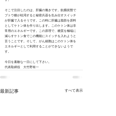
す。
そこで注目したのは、肝臓の働きです。飢餓状態で
ブトウ糖が枯渇すると秘密兵器を生み出すスイッチ
が肝臓で入るそうです。この時に肝臓は脂肪を原料
としてケトン体を作り出します。このケトン体は非
常用のエネルギーです。この原理で、糖質を極端に
減らすケトン食でこの機能にスイッチを入れようと
言うことです。そして、がん細胞はこのケトン体を
エネルギーとして利用することができないようで
す。
今日を素敵な一日にして下さい。
代表取締役　大竹野有一
すべて表示
最新記事