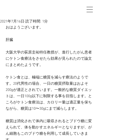
2021年7月16日
読了時間: 1分
おはようございます。
肝臓
大阪大学の荻原圭祐特任教授が、進行したがん患者
にケトン食療法をさせたら効果が見られたので論文
にまとめたようです。
ケトン食とは、極端に糖質を減らす療法のようで
す。20代男性の場合、一日の糖質摂取量はおよそ
200gが適正とされています。一般的な糖質ダイエッ
トは、一日100g以下に制限する事を目指します。と
ころがケトン食療法は、カロリー量は適正量を保ち
ながら、糖質は10〜30gにまで減らします。
糖質は消化されて体内に吸収されるとブドウ糖に変
えられて、体を動かすエネルギーとなりますが、が
ん細胞もこのブドウ糖を利用して成長していきま