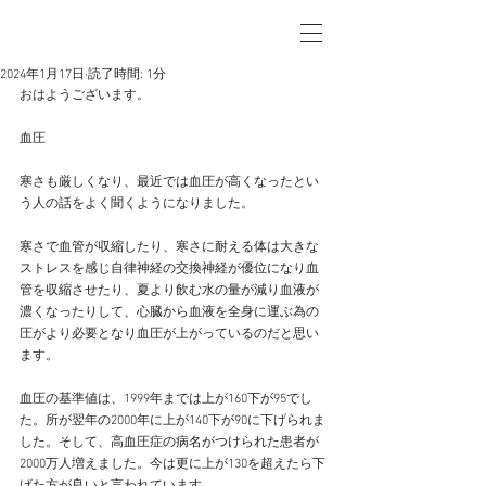
2024年1月17日
読了時間: 1分
おはようございます。
血圧
寒さも厳しくなり、最近では血圧が高くなったとい
う人の話をよく聞くようになりました。
寒さで血管が収縮したり、寒さに耐える体は大きな
ストレスを感じ自律神経の交換神経が優位になり血
管を収縮させたり、夏より飲む水の量が減り血液が
濃くなったりして、心臓から血液を全身に運ぶ為の
圧がより必要となり血圧が上がっているのだと思い
ます。
血圧の基準値は、1999年までは上が160下が95でし
た。所が翌年の2000年に上が140下が90に下げられま
した。そして、高血圧症の病名がつけられた患者が
2000万人増えました。今は更に上が130を超えたら下