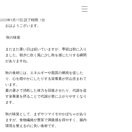
2025年9月17日
読了時間: 1分
おはようございます。
 秋の味覚
まだまだ暑い日は続いていますが、季節は秋に入り
ました。朝夕に吹く風に少し秋を感じたりする瞬間
がありますね。
秋の食材には、エネルギーや脂質の燃焼を促した
り、心を穏やかにしたりする栄養素が沢山含まれて
います。
夏の暑さで消耗した体力を回復させたり、代謝を促
す栄養素を摂ることで代謝が更に上がりやすくなり
ます。
秋の味覚として、まずサツマイモやかぼちゃがあり
ますが、食物繊維が豊富で満腹感を得やすく、腸内
環境を整えるのに良い食材です。