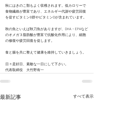
秋にはきのこ類もよく収穫されます。低カロリーで
食物繊維が豊富であり、エネルギー代謝や疲労回復
を促すビタミンB群やビタミンDが含まれています。
秋の魚といえば秋刀魚がありますが、DHA・EPAなど
のオメガ３脂肪酸が豊富で抗酸化作用により、細胞
の修復や疲労回復を促します。
食と腸を共に整えて健康を維持していきましょう。
日々是好日、素敵な一日にして下さい。
代表取締役　大竹野有一
すべて表示
最新記事