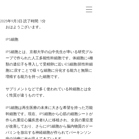
2025年9月3日
読了時間: 1分
おはようございます。
IPS細胞
IPS細胞とは、京都大学の山中先生が率いる研究グル
ープで作られた人工多能性幹細胞です。体細胞に4種
類の遺伝子を導入して受精卵に近いES細胞(胚性幹細
胞)に戻すことで様々な細胞に分化する能力と無限に
増殖する能力を持った細胞です。
サプリメントなどで多く使われている幹細胞とは全
く性質が違うものです。
IPS細胞は再生医療の未来に大きな希望を持った万能
幹細胞です。現在、IPS細胞から心筋の細胞シートが
作られ重症心臓疾患者8人に移植され、全員の重症度
が改善しており、さらにIPS細胞から脳内物質のドー
パミンを放出する神経細胞が作られてパーキンソン