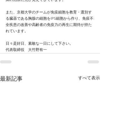
病の治療に光が見えてきています。
また、京都大学のチームが免疫細胞を教育・選別す
る臓器である胸腺の細胞をIPS細胞から作り、免疫不
全疾患の改善や高齢者の免疫力の再生に期待が持た
れています。
日々是好日、素敵な一日にして下さい。
代表取締役　大竹野有一
すべて表示
最新記事