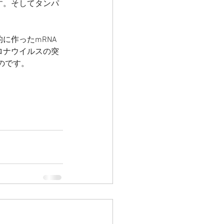
す。そしてタンパ
に作ったmRNA
ロナウイルスの突
のです。