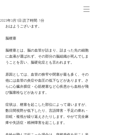
2023年3月1日
読了時間: 1分
おはようございます。
脳梗塞
脳梗塞とは、脳の血管が詰まり、詰まった先の細胞
に血液が運ばれず、その部分の脳組織が死んでしま
うことを言い、脳硬化症とも言われます。
原因としては、血管の狭窄や閉塞が最も多く、その
他には血管の炎症や血圧の低下などがあります。さ
らに心臓弁膜症・心筋梗塞など心疾患から血栓が飛
び脳塞栓などがあります。
症状は、梗塞を起こした部位によって違いますが、
数日間視野が低下したり、言語障害・手足の痺れ・
目眩・複視が繰り返えさたりします。やがて完全麻
痺や失語症・精神障害を起こします。