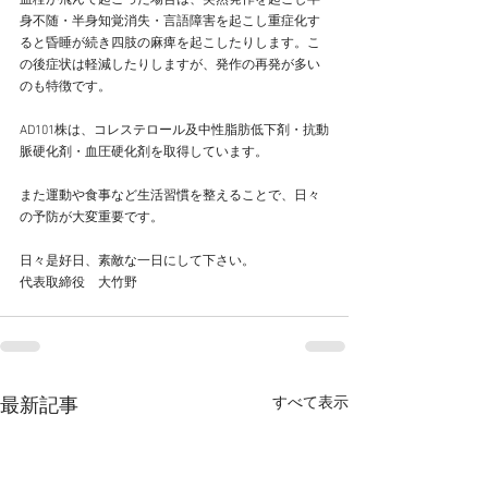
血栓が飛んで起こった場合は、突然発作を起こし半
身不随・半身知覚消失・言語障害を起こし重症化す
ると昏睡が続き四肢の麻痺を起こしたりします。こ
の後症状は軽減したりしますが、発作の再発が多い
のも特徴です。
AD101株は、コレステロール及中性脂肪低下剤・抗動
脈硬化剤・血圧硬化剤を取得しています。
また運動や食事など生活習慣を整えることで、日々
の予防が大変重要です。
日々是好日、素敵な一日にして下さい。
代表取締役　大竹野
すべて表示
最新記事