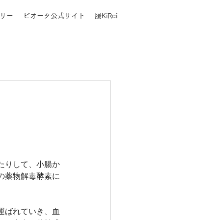
リー
ビオータ公式サイト
腸KiRei
たりして、小腸か
の薬物解毒酵素に
運ばれていき、血