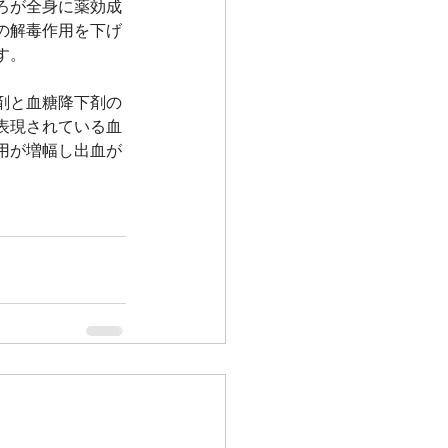
ろが全身に薬効成
の解毒作用を下げ
す。
剤と血糖降下剤の
表現されている血
用が増幅し出血が