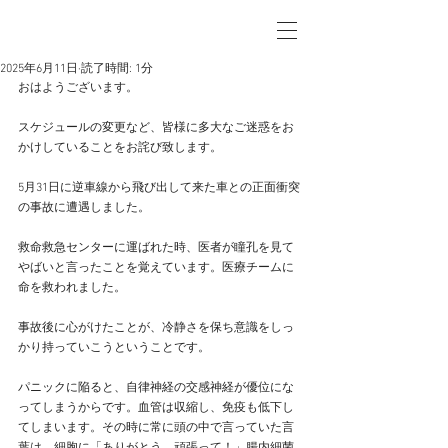
2025年6月11日
読了時間: 1分
おはようございます。
スケジュールの変更など、皆様に多大なご迷惑をお
かけしていることをお詫び致します。
5月31日に逆車線から飛び出して来た車との正面衝突
の事故に遭遇しました。
救命救急センターに運ばれた時、医者が瞳孔を見て
やばいと言ったことを覚えています。医療チームに
命を救われました。
事故後に心がけたことが、冷静さを保ち意識をしっ
かり持っていこうということです。
パニックに陥ると、自律神経の交感神経が優位にな
ってしまうからです。血管は収縮し、免疫も低下し
てしまいます。その時に常に頭の中で言っていた言